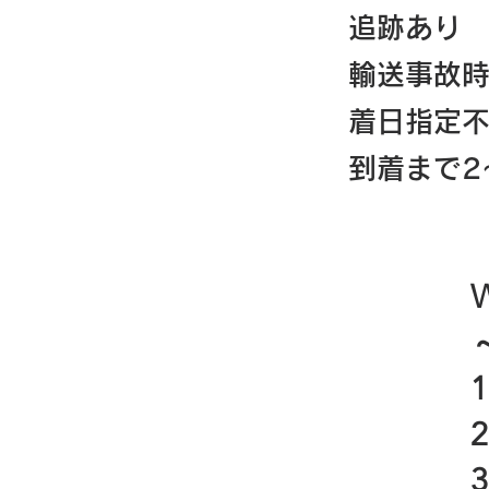
追跡あり
輸送事故
着日指定
到着まで2
W
～
1
2
3