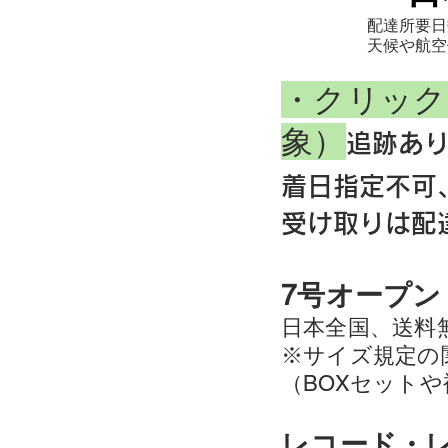
配達所要日
​天候や航
・クリック
象）
追跡あ
着日指定不可
受け取りは配
7号オープ
日本全国、送料
※サイズ規定の
（BOXセット
レコード・