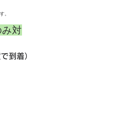
す。
のみ対
度で到着）