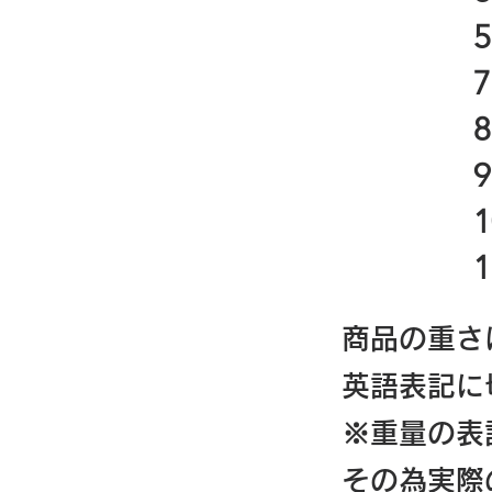
5
7
8
9
1
1
商品の重さ
英語表記に
※重量の表
​その為実