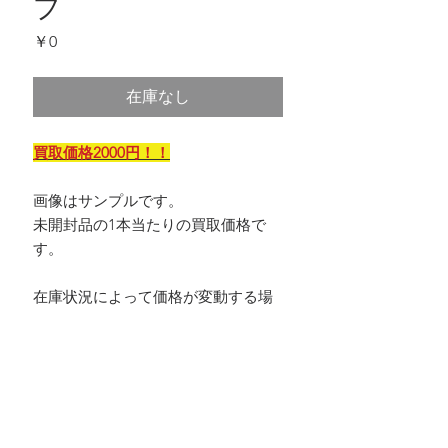
プ
価
￥0
格
在庫なし
買取価格2000円！！
画像はサンプルです。
未開封品の1本当たりの買取価格で
す。
在庫状況によって価格が変動する場
合がございます。
目視で確認して大きなダメージがあ
る場合は、価格が変動する場合がご
ざいます。
※僅かなスレや汚れは減額対象とな
らない場合がほとんどです。